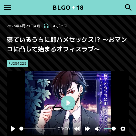
BLGO
+
18
2026年4月20日4時
BLボイス
寝ているうちに即ハメセックス!? ～おマン
コに凸して始まるオフィスラブ～
RJ254225
00:00