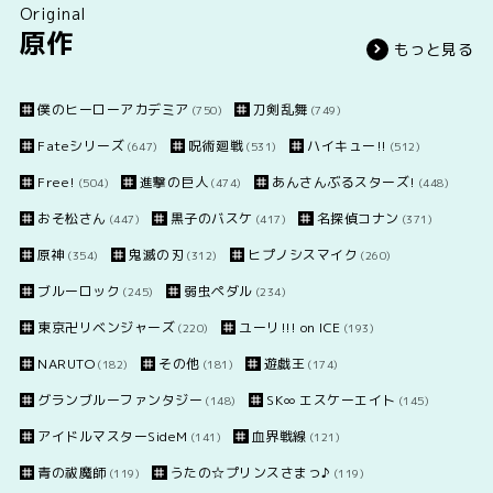
Original
原作
もっと見る
僕のヒーローアカデミア
刀剣乱舞
(750)
(749)
Fateシリーズ
呪術廻戦
ハイキュー!!
(647)
(531)
(512)
Free!
進撃の巨人
あんさんぶるスターズ!
(504)
(474)
(448)
おそ松さん
黒子のバスケ
名探偵コナン
(447)
(417)
(371)
原神
鬼滅の刃
ヒプノシスマイク
(354)
(312)
(260)
ブルーロック
弱虫ペダル
(245)
(234)
東京卍リベンジャーズ
ユーリ!!! on ICE
(220)
(193)
NARUTO
その他
遊戯王
(182)
(181)
(174)
グランブルーファンタジー
SK∞ エスケーエイト
(148)
(145)
アイドルマスターSideM
血界戦線
(141)
(121)
青の祓魔師
うたの☆プリンスさまっ♪
(119)
(119)