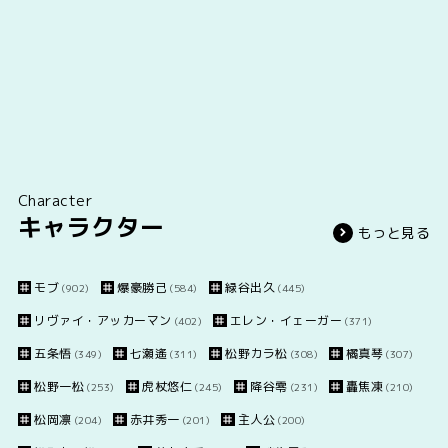
Character
キャラクター
もっと見る
モブ
爆豪勝己
緑谷出久
(902)
(584)
(445)
リヴァイ・アッカーマン
エレン・イェーガー
(402)
(371)
五条悟
七瀬遙
松野カラ松
橘真琴
(349)
(311)
(308)
(307)
松野一松
虎杖悠仁
降谷零
轟焦凍
(253)
(245)
(231)
(210)
松岡凛
赤井秀一
主人公
(204)
(201)
(200)