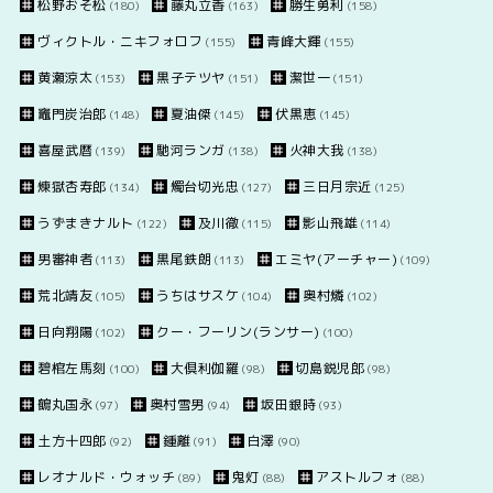
松野おそ松
藤丸立香
勝生勇利
(180)
(163)
(158)
ヴィクトル・ニキフォロフ
青峰大輝
(155)
(155)
黄瀬涼太
黒子テツヤ
潔世一
(153)
(151)
(151)
竈門炭治郎
夏油傑
伏黒恵
(148)
(145)
(145)
喜屋武暦
馳河ランガ
火神大我
(139)
(138)
(138)
煉獄杏寿郎
燭台切光忠
三日月宗近
(134)
(127)
(125)
うずまきナルト
及川徹
影山飛雄
(122)
(115)
(114)
男審神者
黒尾鉄朗
エミヤ(アーチャー)
(113)
(113)
(109)
荒北靖友
うちはサスケ
奥村燐
(105)
(104)
(102)
日向翔陽
クー・フーリン(ランサー)
(102)
(100)
碧棺左馬刻
大倶利伽羅
切島鋭児郎
(100)
(98)
(98)
鶴丸国永
奥村雪男
坂田銀時
(97)
(94)
(93)
土方十四郎
鍾離
白澤
(92)
(91)
(90)
レオナルド・ウォッチ
鬼灯
アストルフォ
(89)
(88)
(88)