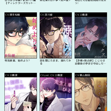
【ディレクターズカット
っ!
版】
CV.塚多知樹
CV.深川緑
CV.三橋渡
2024/2/2
2024/3/8
2024/7/7
特別授業、始めよう?
目を閉じたまま、溺れてみ
【許婚×独占欲】こじらせ
る
幼馴染の孕ませ中出しセッ
クス～あんたは僕の許嫁、
だろ?～
CV.三橋渡
CV.ysd. CV.三橋渡
CV.華山馴田