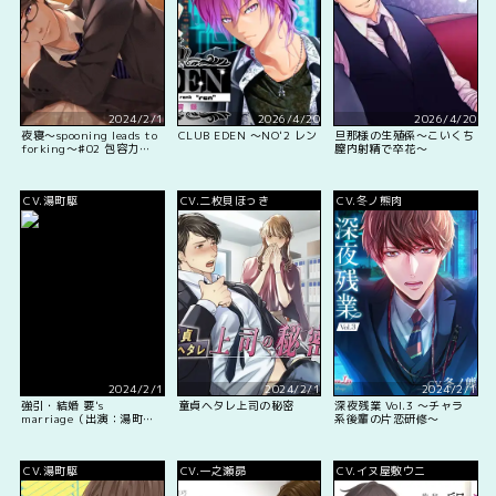
2024/2/1
2026/4/20
2026/4/20
夜寝～spooning leads to
CLUB EDEN ～NO'2 レン
旦那様の生殖係～こいくち
forking～♯02 包容力あ
膣内射精で卒花～
るオトナな年上の彼
CV.湯町駆
CV.二枚貝ほっき
CV.冬ノ熊肉
2024/2/1
2024/2/1
2024/2/1
強引・結婚 要's
童貞ヘタレ上司の秘密
深夜残業 Vol.3 ～チャラ
marriage（出演：湯町
系後輩の片恋研修～
駆）
CV.湯町駆
CV.一之瀬昴
CV.イヌ屋敷ウニ