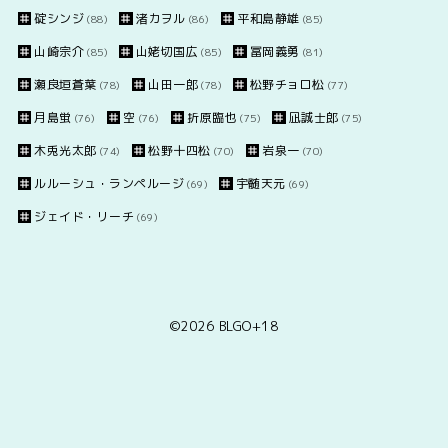
碇シンジ
渚カヲル
平和島静雄
(88)
(86)
(85)
山崎宗介
山姥切国広
冨岡義勇
(85)
(85)
(81)
瀬良垣蒼葉
山田一郎
松野チョロ松
(78)
(78)
(77)
月島蛍
空
折原臨也
凪誠士郎
(76)
(76)
(75)
(75)
木兎光太郎
松野十四松
岩泉一
(74)
(70)
(70)
ルルーシュ・ランペルージ
宇髄天元
(69)
(69)
ジェイド・リーチ
(69)
©2026
BLGO+18