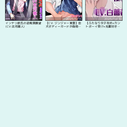
2024/2/1
2025/5/16
2025/10/30
インテリ彼氏の逆痴漢願望
【CV: ジンジャー東雲】忠
【ふたなり女子攻め×カン
(CV:古河徹人)
犬ボディーガードが偽物令
トボーイ受け×先輩好き好
嬢の嘘と身体を暴くまで。
きドマゾ尽くし系後輩】川
倉羊は大好きなあなたに使
われたい♡【KU100】