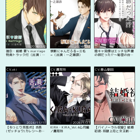
2024/2/2
2024/2/2
2024/3/30
強引・結婚 要’s marriage
禁断にゃんだふる=三毛
陰キャ同僚はエッチな声優
特典トラック付（出演：湯
=（出演：一之瀬昴）
の卵だった!?〜秘密の台本
町駆）
練習中に豹変した彼に犯さ
れて〜
CV.aki
CV.鷹取玲
CV.華山馴田
2024/11/13
2026/1/23
2024/2/1
【ねっとり耳舐め】舌長
KIRA・KIRA_Vol.4心月編
【バイノーラル収録】結婚
(ゼッチョウ)カレシ～おじ
／鷹取玲
初夜-奴隷上司と女王新社
さん上司と秘密のオフィス
員-
ラブ。～