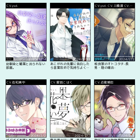
CV.ysd.
CV.ysd. CV.三橋渡 CV.麻
生修也
2025/1/14
2024/1/31
2024/2/2
幼馴染と媚薬と出られない
あこがれの先輩に告白した
相良家のオトコタチ-長
部屋。
ら言葉攻めで気持ちよくさ
男・陸の場合-
れちゃったボイス
CV.佐和真中
CV.蜜狐こはく
CV.近衛頼忠
2024/2/2
2024/2/2
2024/2/2
ばぶばぶ本舗3 新米パパ編
無花果の甘い夢 <男声版>
時任さんは動物病院の先生