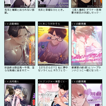
2024/11/13
2025/1/18
2025/11/14
先生と媚薬と出られない部
先生と幸福なひととき。
【変人童貞】ダウナー系物
屋。
書き彼氏のお試しセックス
練習【KU100】
CV.近衛頼忠
CV.おこりがみそら
CV.白薔薇麗
2025/12/29
2026/2/20
2024/2/1
世話係は吸血鬼〜今宵、淫
【ぷちぷらぶ♡】私に夢中
愛妻家の彼(仮)とソープラ
らな発情に呑まれて〜
なソラくんとネカフェで…
ンドごっこ～姫になったあ
♡
なたがヌルヌルおマンコで
ご奉仕～
CV.古河徹人
CV.ジンジャー東雲 CV.姫
CV.白薔薇麗
宮にいな CV.明星アキト
CV.春野悠水 CV.松岡侑里
CV.柿生洸介