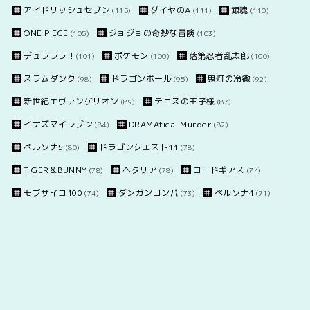
アイドリッシュセブン
ダイヤのA
銀魂
(115)
(111)
(110)
ONE PIECE
ジョジョの奇妙な冒険
(105)
(103)
デュラララ!!
ポケモン
落第忍者乱太郎
(101)
(100)
(100)
スラムダンク
ドラゴンボール
鬼灯の冷徹
(98)
(95)
(92)
新世紀エヴァンゲリオン
テニスの王子様
(89)
(87)
イナズマイレブン
DRAMAtical Murder
(84)
(82)
ペルソナ5
ドラゴンクエスト11
(80)
(78)
TIGER＆BUNNY
ヘタリア
コードギアス
(78)
(78)
(74)
モブサイコ100
ダンガンロンパ
ペルソナ4
(74)
(73)
(71)