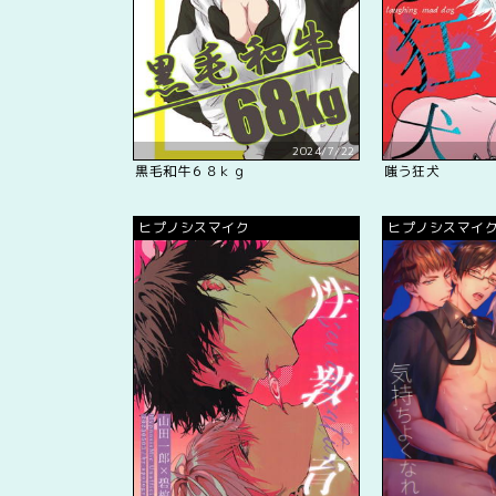
2024/7/22
黒毛和牛６８ｋｇ
嗤う狂犬
ヒプノシスマイク
ヒプノシスマイ