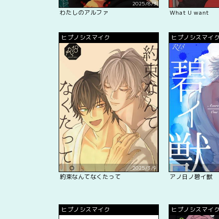
2025/8/3
わたしのアルファ
What U want
ヒプノシスマイク
ヒプノシスマイ
2025/3/9
約束なんてなくたって
アノ日ノ碧イ獣
ヒプノシスマイク
ヒプノシスマイ