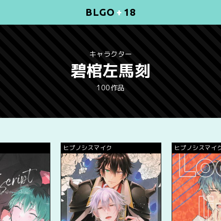
BLGO
+
18
キャラクター
碧棺左馬刻
100作品
ク
ヒプノシスマイク
ヒプノシスマイ