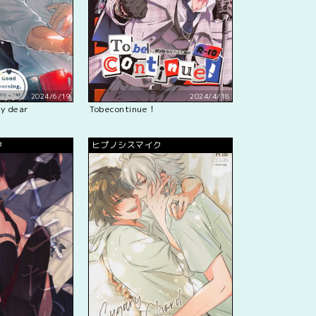
2024/6/19
2024/4/18
y dear
Tobecontinue！
ク
ヒプノシスマイク