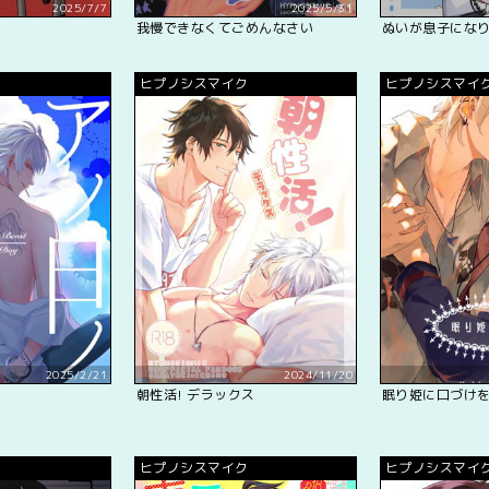
2025/7/7
2025/5/31
我慢できなくてごめんなさい
ぬいが息子にな
ク
ヒプノシスマイク
ヒプノシスマイ
2025/2/21
2024/11/20
朝性活! デラックス
眠り姫に口づけ
ク
ヒプノシスマイク
ヒプノシスマイ