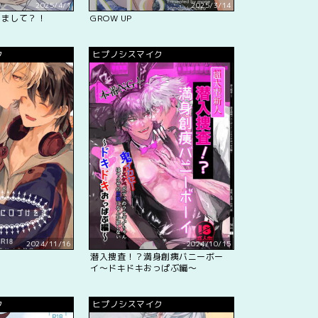
2025/4/1
2025/3/14
りまして？！
GROW UP
ク
ヒプノシスマイク
2024/11/16
2024/10/15
を
潜入捜査！？満身創痍バニーボー
イ～ドキドキおっぱぶ編～
ク
ヒプノシスマイク