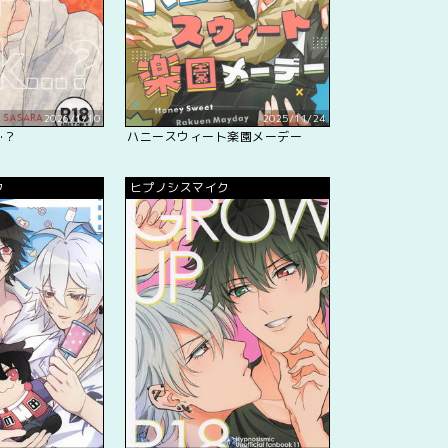
2026/1/10
2025/11/24
k…？
ハニースウィート楽園メーデー
ク
ヒプノシスマイク