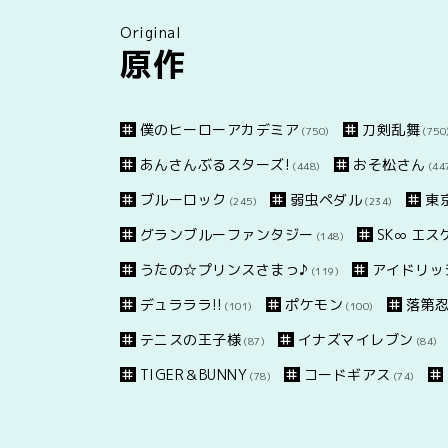
Original
原作
僕のヒーローアカデミア
刀剣乱舞
(750)
(750
あんさんぶるスターズ!
おそ松さん
(448)
(44
ブルーロック
弱虫ペダル
東
(245)
(234)
グランブルーファンタジー
SK∞ エ
(148)
うたの☆プリンスさまっ♪
アイドリッ
(119)
デュラララ!!
ポケモン
落第
(101)
(100)
テニスの王子様
イナズマイレブン
(87)
(84)
TIGER＆BUNNY
コードギアス
(78)
(74)