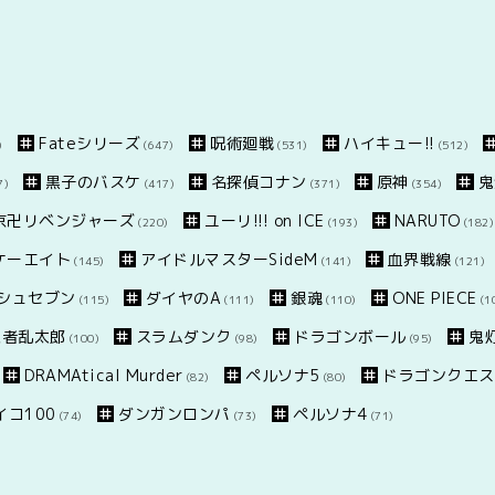
Fateシリーズ
呪術廻戦
ハイキュー!!
)
(647)
(531)
(512)
黒子のバスケ
名探偵コナン
原神
鬼
7)
(417)
(371)
(354)
京卍リベンジャーズ
ユーリ!!! on ICE
NARUTO
(220)
(193)
(182)
スケーエイト
アイドルマスターSideM
血界戦線
(145)
(141)
(121)
シュセブン
ダイヤのA
銀魂
ONE PIECE
(115)
(111)
(110)
(1
忍者乱太郎
スラムダンク
ドラゴンボール
鬼
(100)
(98)
(95)
DRAMAtical Murder
ペルソナ5
ドラゴンクエス
(82)
(80)
コ100
ダンガンロンパ
ペルソナ4
(74)
(73)
(71)