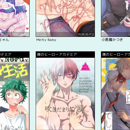
2026/6/14
2026/6/12
ちゃん
Melty Baby
小悪魔かつき
カデミア
僕のヒーローアカデミア
僕のヒーローア