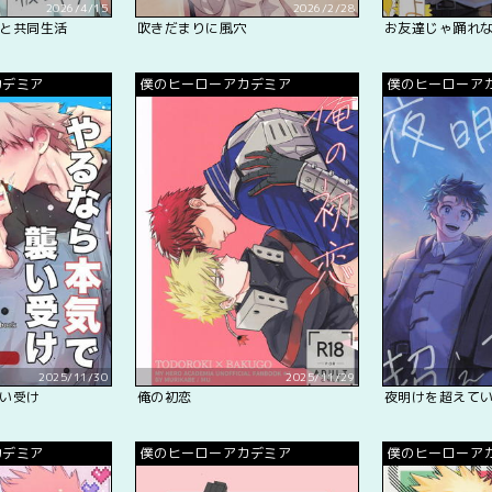
2026/4/15
2026/2/28
と共同生活
吹きだまりに風穴
お友達じゃ踊れ
カデミア
僕のヒーローアカデミア
僕のヒーローア
2025/11/30
2025/11/29
い受け
俺の初恋
夜明けを超えて
カデミア
僕のヒーローアカデミア
僕のヒーローア