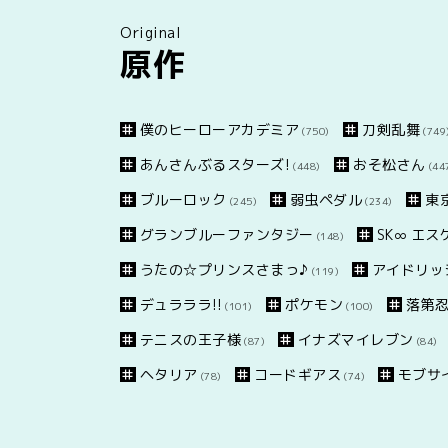
Original
原作
僕のヒーローアカデミア
刀剣乱舞
(750)
(749
あんさんぶるスターズ!
おそ松さん
(448)
(44
ブルーロック
弱虫ペダル
東
(245)
(234)
グランブルーファンタジー
SK∞ エ
(148)
うたの☆プリンスさまっ♪
アイドリッ
(119)
デュラララ!!
ポケモン
落第
(101)
(100)
テニスの王子様
イナズマイレブン
(87)
(84)
ヘタリア
コードギアス
モブサイ
(78)
(74)