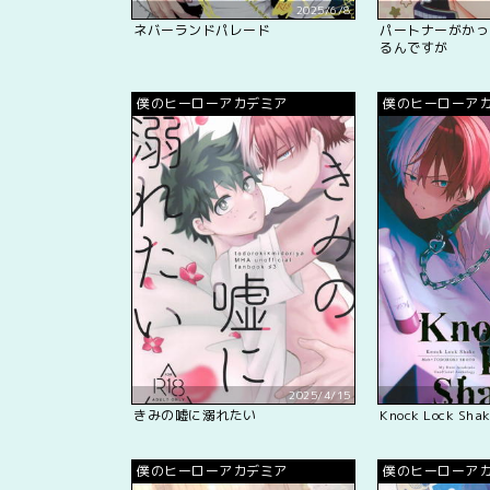
2025/6/8
ネバーランドパレード
パートナーがかっ
るんですが
僕のヒーローアカデミア
僕のヒーローア
2025/4/15
きみの嘘に溺れたい
Knock Lock Sha
僕のヒーローアカデミア
僕のヒーローア