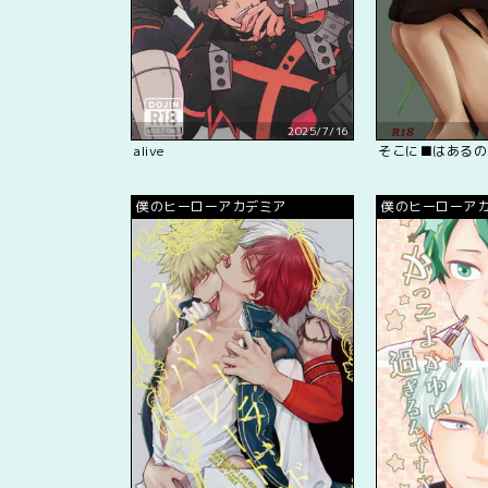
2025/7/16
alive
そこに■はあるの
僕のヒーローアカデミア
僕のヒーローア