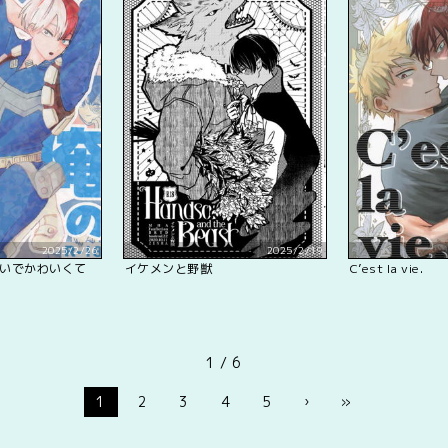
2025/2/26
2025/2/19
いでかわいくて
イケメンと野獣
C’est la vie.
1 / 6
1
2
3
4
5
›
»