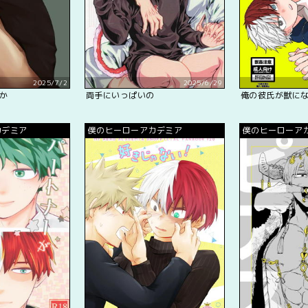
2025/7/2
2025/6/29
か
両手にいっぱいの
俺の彼氏が獣に
カデミア
僕のヒーローアカデミア
僕のヒーローア