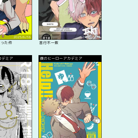
2025/6/16
2025/6/13
なった件
言行不一致
カデミア
僕のヒーローアカデミア