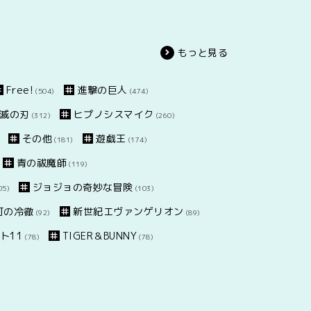
もっと見る
Free!
進撃の巨人
(504)
(474)
滅の刃
ヒプノシスマイク
(312)
(260)
その他
遊戯王
(181)
(174)
青の祓魔師
(119)
ジョジョの奇妙な冒険
05)
(103)
灯の冷徹
新世紀エヴァンゲリオン
(92)
(89)
ト11
TIGER＆BUNNY
(78)
(78)