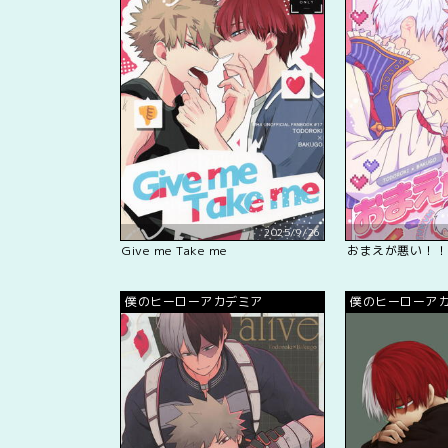
2025/9/26
Give me Take me
おまえが悪い！！
僕のヒーローアカデミア
僕のヒーローア