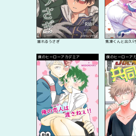
2026/7/12
溺れるうさぎ
焦凍くんと出久♀
僕のヒーローアカデミア
僕のヒーローア