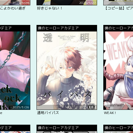
2025/5/28
2025/5/27
こよかわい過ぎ
好きじゃない！
【コピー誌】ピ
カデミア
僕のヒーローアカデミア
僕のヒーローア
2025/3/26
2025/3/14
ke
透明バイパス
WEAK!
カデミア
僕のヒーローアカデミア
僕のヒーローア