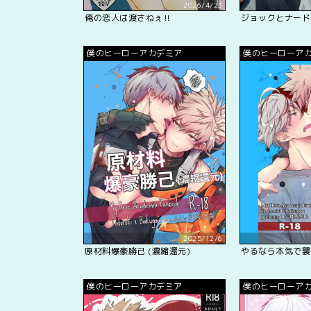
2026/4/23
俺の恋人は渡さねぇ‼︎
ジョックとナード
僕のヒーローアカデミア
僕のヒーローア
2025/12/6
原材料爆豪勝己 (濃縮還元)
やるなら本気で襲
僕のヒーローアカデミア
僕のヒーローア