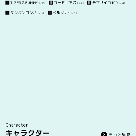
TIGER＆BUNNY
コードギアス
モブサイコ100
(78)
(74)
(74)
ダンガンロンパ
ペルソナ4
(73)
(71)
Character
キャラクター
もっと見る