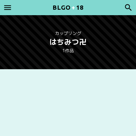
BLGO
+
18
カップリング
はちみつ卍
1作品