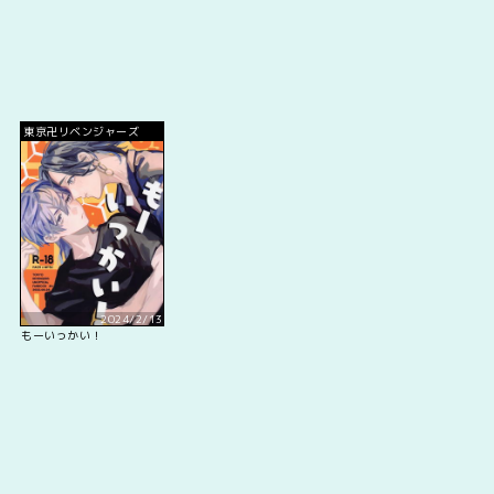
東京卍リベンジャーズ
2024/2/13
もーいっかい！