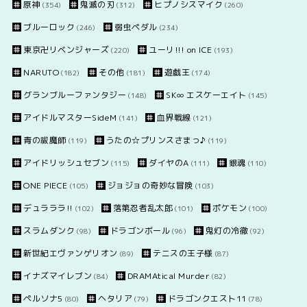
原神
鬼滅の刃
ヒプノシスマイク
(354)
(312)
(260)
ブルーロック
弱虫ペダル
(246)
(234)
東京卍リベンジャーズ
ユーリ!!! on ICE
(220)
(193)
NARUTO
その他
遊戯王
(182)
(181)
(174)
グランブルーファンタジー
SK∞ エスケーエイト
(148)
(145)
アイドルマスターSideM
血界戦線
(141)
(121)
青の祓魔師
うたの☆プリンスさまっ♪
(119)
(119)
アイドリッシュセブン
ダイヤのA
銀魂
(115)
(111)
(110)
ONE PIECE
ジョジョの奇妙な冒険
(105)
(103)
デュラララ!!
落第忍者乱太郎
ポケモン
(102)
(101)
(100)
スラムダンク
ドラゴンボール
鬼灯の冷徹
(98)
(96)
(92)
新世紀エヴァンゲリオン
テニスの王子様
(89)
(87)
イナズマイレブン
DRAMAtical Murder
(84)
(82)
ペルソナ5
ヘタリア
ドラゴンクエスト11
(80)
(79)
(78)