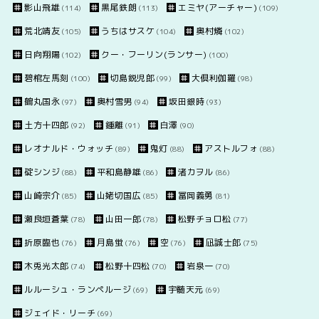
影山飛雄
黒尾鉄朗
エミヤ(アーチャー)
(114)
(113)
(109)
荒北靖友
うちはサスケ
奥村燐
(105)
(104)
(102)
日向翔陽
クー・フーリン(ランサー)
(102)
(100)
碧棺左馬刻
切島鋭児郎
大倶利伽羅
(100)
(99)
(98)
鶴丸国永
奥村雪男
坂田銀時
(97)
(94)
(93)
土方十四郎
鍾離
白澤
(92)
(91)
(90)
レオナルド・ウォッチ
鬼灯
アストルフォ
(89)
(88)
(88)
碇シンジ
平和島静雄
渚カヲル
(88)
(86)
(86)
山崎宗介
山姥切国広
冨岡義勇
(85)
(85)
(81)
瀬良垣蒼葉
山田一郎
松野チョロ松
(78)
(78)
(77)
折原臨也
月島蛍
空
凪誠士郎
(76)
(76)
(76)
(75)
木兎光太郎
松野十四松
岩泉一
(74)
(70)
(70)
ルルーシュ・ランペルージ
宇髄天元
(69)
(69)
ジェイド・リーチ
(69)