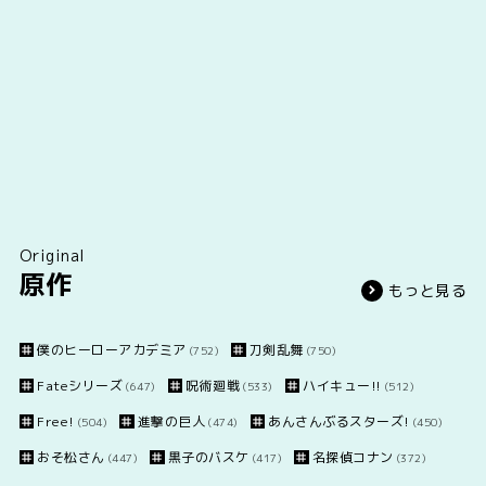
Original
原作
もっと見る
僕のヒーローアカデミア
刀剣乱舞
(752)
(750)
Fateシリーズ
呪術廻戦
ハイキュー!!
(647)
(533)
(512)
Free!
進撃の巨人
あんさんぶるスターズ!
(504)
(474)
(450)
おそ松さん
黒子のバスケ
名探偵コナン
(447)
(417)
(372)