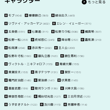
キャラクター
もっと見る
モブ
爆豪勝己
緑谷出久
(904)
(585)
(445)
リヴァイ・アッカーマン
エレン・イェーガー
(402)
(371)
五条悟
七瀬遙
松野カラ松
橘真琴
(351)
(311)
(308)
(307)
松野一松
虎杖悠仁
降谷零
轟焦凍
(253)
(245)
(232)
(210)
松岡凛
赤井秀一
主人公
(204)
(202)
(200)
松野おそ松
藤丸立香
勝生勇利
(180)
(163)
(158)
ヴィクトル・ニキフォロフ
青峰大輝
(155)
(155)
黄瀬涼太
黒子テツヤ
潔世一
(153)
(151)
(151)
竈門炭治郎
夏油傑
伏黒恵
(148)
(147)
(145)
喜屋武暦
馳河ランガ
火神大我
(139)
(138)
(138)
煉獄杏寿郎
燭台切光忠
三日月宗近
(134)
(127)
(125)
うずまきナルト
及川徹
男審神者
(122)
(115)
(114)