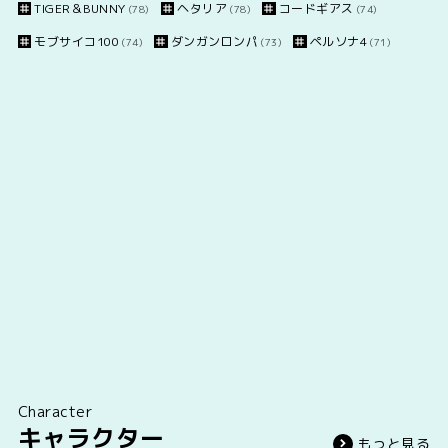
TIGER＆BUNNY
ヘタリア
コードギアス
(78)
(78)
(74)
モブサイコ100
ダンガンロンパ
ペルソナ4
(74)
(73)
(71)
Character
キャラクター
もっと見る