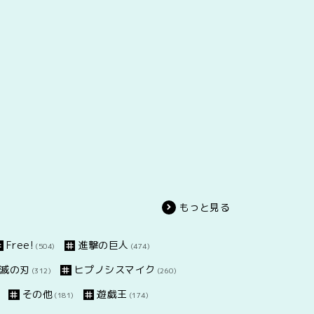
もっと見る
Free!
進撃の巨人
(504)
(474)
滅の刃
ヒプノシスマイク
(312)
(260)
その他
遊戯王
(181)
(174)