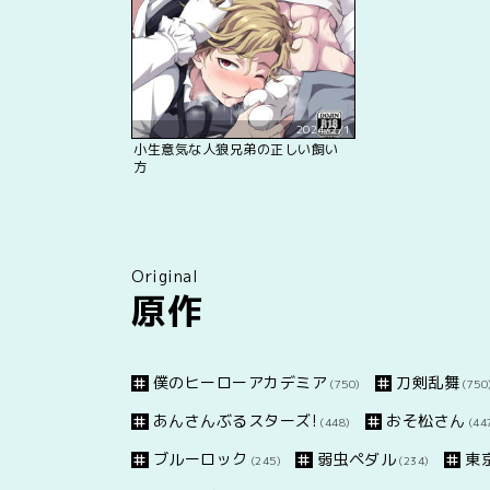
2024/2/1
小生意気な人狼兄弟の正しい飼い
方
Original
原作
僕のヒーローアカデミア
刀剣乱舞
(750)
(750
あんさんぶるスターズ!
おそ松さん
(448)
(44
ブルーロック
弱虫ペダル
東
(245)
(234)