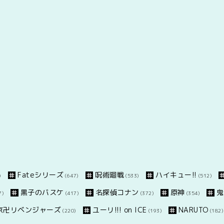
Fateシリーズ
呪術廻戦
ハイキュー!!
)
(647)
(533)
(512)
黒子のバスケ
名探偵コナン
原神
鬼
7)
(417)
(372)
(354)
京卍リベンジャーズ
ユーリ!!! on ICE
NARUTO
(220)
(193)
(182)