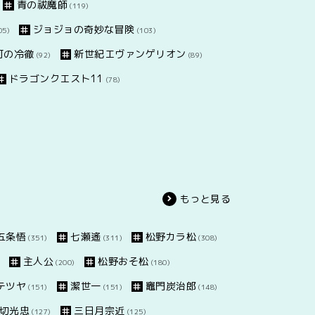
青の祓魔師
(119)
ジョジョの奇妙な冒険
05)
(103)
灯の冷徹
新世紀エヴァンゲリオン
(92)
(89)
ドラゴンクエスト11
(78)
もっと見る
五条悟
七瀬遙
松野カラ松
(351)
(311)
(308)
主人公
松野おそ松
(200)
(180)
テツヤ
潔世一
竈門炭治郎
(151)
(151)
(148)
切光忠
三日月宗近
(127)
(125)