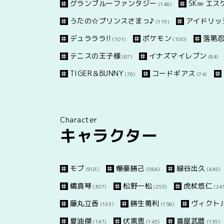
グランブルーファンタジー
SK∞ エ
(148)
うたの☆プリンスさまっ♪
アイドリッ
(119)
デュラララ!!
ポケモン
落第
(101)
(100)
テニスの王子様
イナズマイレブン
(87)
(84)
TIGER＆BUNNY
コードギアス
(78)
(74)
Character
キャラクター
モブ
爆豪勝己
緑谷出久
(903)
(584)
(445)
橘真琴
松野一松
虎杖悠仁
(307)
(253)
(24
藤丸立香
勝生勇利
ヴィクト
(163)
(158)
夏油傑
伏黒恵
喜屋武暦
(147)
(145)
(139)