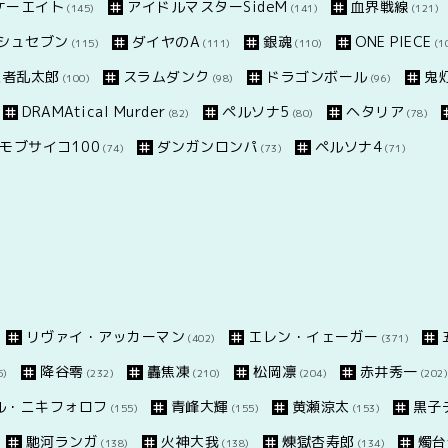
スケーエイト
アイドルマスターSideM
血界戦線
(145)
(141)
(121)
シュセブン
ダイヤのA
銀魂
ONE PIECE
(115)
(111)
(110)
(1
忍者乱太郎
スラムダンク
ドラゴンボール
鬼
(100)
(98)
(96)
DRAMAtical Murder
ペルソナ5
ヘタリア
(82)
(80)
(78)
モブサイコ100
ダンガンロンパ
ペルソナ4
(74)
(73)
(71)
リヴァイ・アッカーマン
エレン・イェーガー
(402)
(371)
降谷零
轟焦凍
松岡凛
赤井秀一
5)
(232)
(210)
(204)
(202)
ル・ニキフォロフ
青峰大輝
黄瀬涼太
黒子
(155)
(155)
(153)
馳河ランガ
火神大我
煉獄杏寿郎
燭台
(138)
(138)
(134)