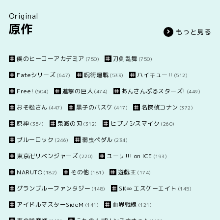
Original
原作
もっと見る
僕のヒーローアカデミア
刀剣乱舞
(750)
(750)
Fateシリーズ
呪術廻戦
ハイキュー!!
(647)
(533)
(512)
Free!
進撃の巨人
あんさんぶるスターズ!
(504)
(474)
(449)
おそ松さん
黒子のバスケ
名探偵コナン
(447)
(417)
(372)
原神
鬼滅の刃
ヒプノシスマイク
(354)
(312)
(260)
ブルーロック
弱虫ペダル
(246)
(234)
東京卍リベンジャーズ
ユーリ!!! on ICE
(220)
(193)
NARUTO
その他
遊戯王
(182)
(181)
(174)
グランブルーファンタジー
SK∞ エスケーエイト
(148)
(145)
アイドルマスターSideM
血界戦線
(141)
(121)