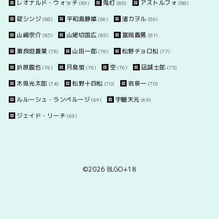
レオナルド・ウォッチ
鬼灯
アストルフォ
(89)
(88)
(88)
碇シンジ
平和島静雄
渚カヲル
(88)
(86)
(86)
山崎宗介
山姥切国広
冨岡義勇
(85)
(85)
(81)
瀬良垣蒼葉
山田一郎
松野チョロ松
(78)
(78)
(77)
折原臨也
月島蛍
空
凪誠士郎
(76)
(76)
(76)
(75)
木兎光太郎
松野十四松
岩泉一
(74)
(70)
(70)
ルルーシュ・ランペルージ
宇髄天元
(69)
(69)
ジェイド・リーチ
(69)
©2026
BLGO+18