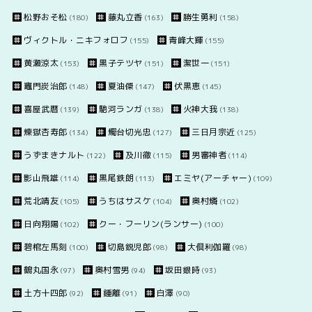
松野おそ松
藤丸立香
勝生勇利
(180)
(163)
(158)
ヴィクトル・ニキフォロフ
青峰大輝
(155)
(155)
黄瀬涼太
黒子テツヤ
潔世一
(153)
(151)
(151)
竈門炭治郎
夏油傑
伏黒恵
(148)
(147)
(145)
喜屋武暦
馳河ランガ
火神大我
(139)
(138)
(138)
煉獄杏寿郎
燭台切光忠
三日月宗近
(134)
(127)
(125)
うずまきナルト
及川徹
男審神者
(122)
(115)
(114)
影山飛雄
黒尾鉄朗
エミヤ(アーチャー)
(114)
(113)
(109)
荒北靖友
うちはサスケ
奥村燐
(105)
(104)
(102)
日向翔陽
クー・フーリン(ランサー)
(102)
(100)
碧棺左馬刻
切島鋭児郎
大倶利伽羅
(100)
(98)
(98)
鶴丸国永
奥村雪男
坂田銀時
(97)
(94)
(93)
土方十四郎
鍾離
白澤
(92)
(91)
(90)