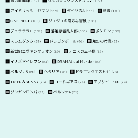
青の祓魔師
うたの☆プリンスさまっ♪
(119)
(119)
アイドリッシュセブン
ダイヤのA
銀魂
(115)
(111)
(110)
ONE PIECE
ジョジョの奇妙な冒険
(105)
(103)
デュラララ!!
落第忍者乱太郎
ポケモン
(102)
(101)
(100)
スラムダンク
ドラゴンボール
鬼灯の冷徹
(98)
(96)
(92)
新世紀エヴァンゲリオン
テニスの王子様
(89)
(87)
イナズマイレブン
DRAMAtical Murder
(84)
(82)
ペルソナ5
ヘタリア
ドラゴンクエスト11
(80)
(78)
(78)
TIGER＆BUNNY
コードギアス
モブサイコ100
(78)
(74)
(74)
ダンガンロンパ
ペルソナ4
(73)
(71)