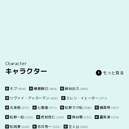
Character
キャラクター
もっと見る
モブ
爆豪勝己
緑谷出久
(904)
(584)
(445)
リヴァイ・アッカーマン
エレン・イェーガー
(402)
(371)
五条悟
七瀬遙
松野カラ松
橘真琴
(351)
(311)
(308)
(307)
松野一松
虎杖悠仁
降谷零
轟焦凍
(253)
(245)
(232)
(210)
松岡凛
赤井秀一
主人公
(204)
(202)
(200)