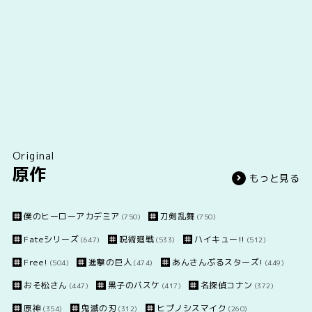
Original
原作
もっと見る
僕のヒーローアカデミア
刀剣乱舞
(750)
(750)
Fateシリーズ
呪術廻戦
ハイキュー!!
(647)
(533)
(512)
Free!
進撃の巨人
あんさんぶるスターズ!
(504)
(474)
(449)
おそ松さん
黒子のバスケ
名探偵コナン
(447)
(417)
(372)
原神
鬼滅の刃
ヒプノシスマイク
(354)
(312)
(260)