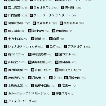
荒北靖友
うちはサスケ
奥村燐
(105)
(104)
(102)
日向翔陽
クー・フーリン(ランサー)
(102)
(100)
碧棺左馬刻
切島鋭児郎
大倶利伽羅
(100)
(98)
(98)
鶴丸国永
奥村雪男
坂田銀時
(97)
(94)
(93)
土方十四郎
鍾離
白澤
(92)
(91)
(90)
レオナルド・ウォッチ
鬼灯
アストルフォ
(89)
(88)
(88)
碇シンジ
平和島静雄
渚カヲル
(88)
(86)
(86)
山崎宗介
山姥切国広
冨岡義勇
(85)
(85)
(81)
瀬良垣蒼葉
山田一郎
松野チョロ松
(78)
(78)
(77)
折原臨也
月島蛍
空
凪誠士郎
(76)
(76)
(76)
(75)
木兎光太郎
松野十四松
岩泉一
(74)
(70)
(70)
ルルーシュ・ランペルージ
宇髄天元
(69)
(69)
ジェイド・リーチ
(69)