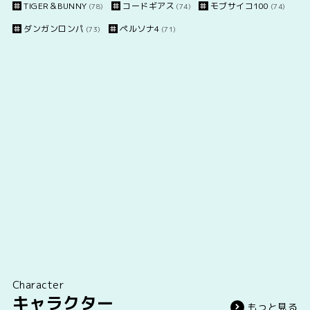
TIGER＆BUNNY
コードギアス
モブサイコ100
(78)
(74)
(74)
ダンガンロンパ
ペルソナ4
(73)
(71)
Character
キャラクター
もっと見る