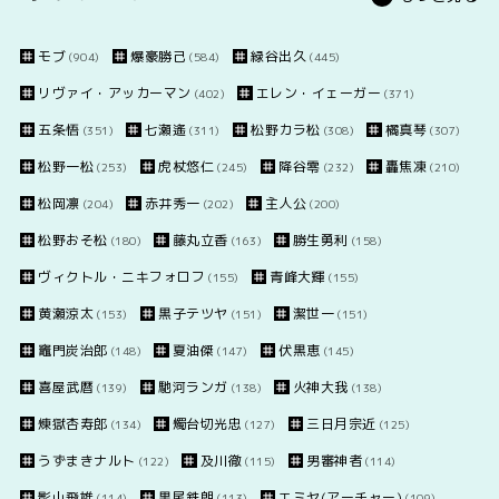
モブ
爆豪勝己
緑谷出久
(904)
(584)
(445)
リヴァイ・アッカーマン
エレン・イェーガー
(402)
(371)
五条悟
七瀬遙
松野カラ松
橘真琴
(351)
(311)
(308)
(307)
松野一松
虎杖悠仁
降谷零
轟焦凍
(253)
(245)
(232)
(210)
松岡凛
赤井秀一
主人公
(204)
(202)
(200)
松野おそ松
藤丸立香
勝生勇利
(180)
(163)
(158)
ヴィクトル・ニキフォロフ
青峰大輝
(155)
(155)
黄瀬涼太
黒子テツヤ
潔世一
(153)
(151)
(151)
竈門炭治郎
夏油傑
伏黒恵
(148)
(147)
(145)
喜屋武暦
馳河ランガ
火神大我
(139)
(138)
(138)
煉獄杏寿郎
燭台切光忠
三日月宗近
(134)
(127)
(125)
うずまきナルト
及川徹
男審神者
(122)
(115)
(114)
影山飛雄
黒尾鉄朗
エミヤ(アーチャー)
(114)
(113)
(109)