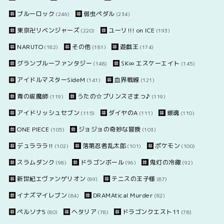
ブルーロック
弱虫ペダル
(246)
(234)
東京卍リベンジャーズ
ユーリ!!! on ICE
(220)
(193)
NARUTO
その他
遊戯王
(182)
(181)
(174)
グランブルーファンタジー
SK∞ エスケーエイト
(148)
(145)
アイドルマスターSideM
血界戦線
(141)
(121)
青の祓魔師
うたの☆プリンスさまっ♪
(119)
(119)
アイドリッシュセブン
ダイヤのA
銀魂
(115)
(111)
(110)
ONE PIECE
ジョジョの奇妙な冒険
(105)
(103)
デュラララ!!
落第忍者乱太郎
ポケモン
(102)
(101)
(100)
スラムダンク
ドラゴンボール
鬼灯の冷徹
(98)
(96)
(92)
新世紀エヴァンゲリオン
テニスの王子様
(89)
(87)
イナズマイレブン
DRAMAtical Murder
(84)
(82)
ペルソナ5
ヘタリア
ドラゴンクエスト11
(80)
(78)
(78)