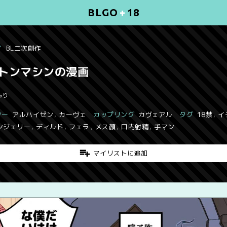
BLGO
+
18
BL二次創作
トンマシンの漫画
あり
ター
アルハイゼン
,
カーヴェ
カップリング
カヴェアル
タグ
18禁
,
イ
ンジェリー
,
ディルド
,
フェラ
,
メス顔
,
口内射精
,
手マン
マイリストに追加