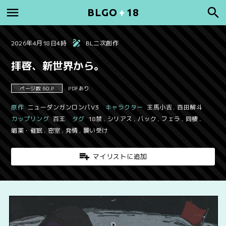
BLGO
+
18
2026年4月18日4時
BL二次創作
拝啓、新世界から。
ページ数 60 P
PDFあり
原作
ニューダンガンロンパV3
キャラクター
王馬小吉
,
百田解斗
カップリング
百王
タグ
18禁
,
シリアス
,
バック
,
フェラ
,
同棲
,
媚薬・催眠
,
密室
,
発情
,
襲い受け
マイリストに追加