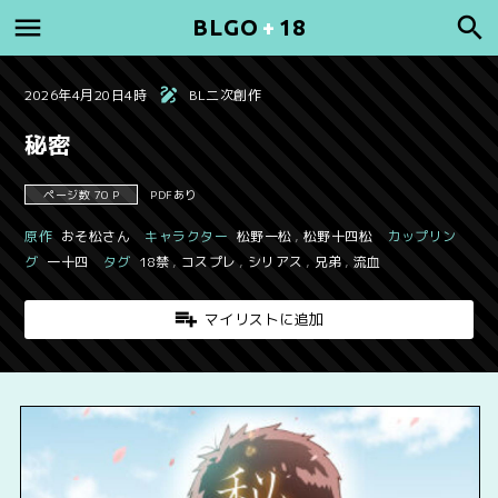
BLGO
+
18
2026年4月20日4時
BL二次創作
秘密
ページ数 70 P
PDFあり
原作
おそ松さん
キャラクター
松野一松
,
松野十四松
カップリン
グ
一十四
タグ
18禁
,
コスプレ
,
シリアス
,
兄弟
,
流血
マイリストに追加