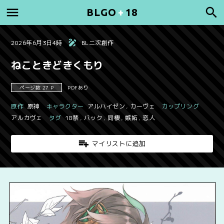
BLGO
+
18
2026年6月3日4時
BL二次創作
ねこときどきくもり
ページ数 27 P
PDFあり
原作
原神
キャラクター
アルハイゼン
,
カーヴェ
カップリング
アルカヴェ
タグ
18禁
,
バック
,
同棲
,
嫉妬
,
恋人
マイリストに追加