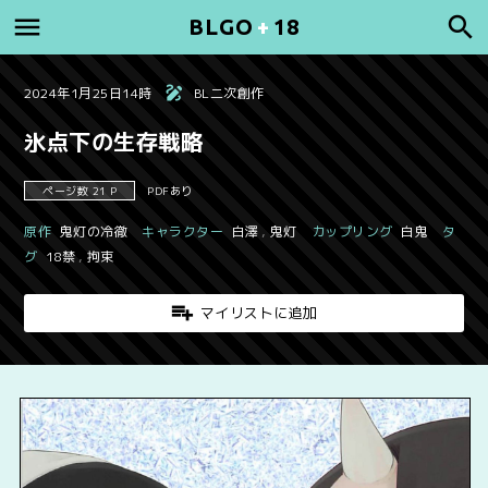
BLGO
+
18
2024年1月25日14時
BL二次創作
氷点下の生存戦略
ページ数 21 P
PDFあり
原作
鬼灯の冷徹
キャラクター
白澤
,
鬼灯
カップリング
白鬼
タ
グ
18禁
,
拘束
マイリストに追加