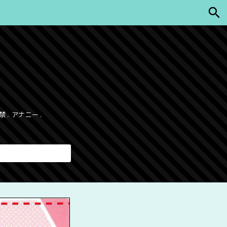
8禁
,
アナニー
,