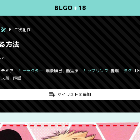
BLGO
+
18
BL二次創作
る方法
あり
カデミア
キャラクター
爆豪勝己
,
轟焦凍
カップリング
轟爆
タグ
1
メス顔
,
喧嘩
マイリストに追加