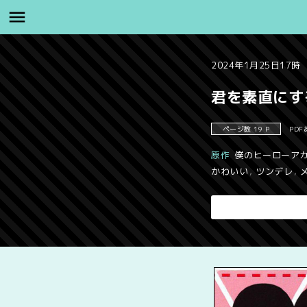
2024年1月25日17時
君を素直にす
ページ数 19 P
PDF
原作
僕のヒーローア
かわいい
,
ツンデレ
,