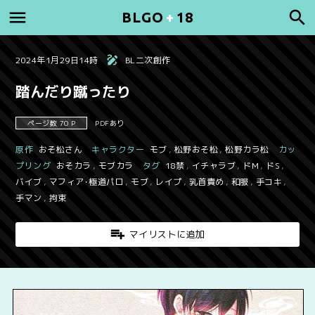
BLGO
+
18
2024年1月29日14時
BL二次創作
踏んだり蹴ったり
ページ数 70 P
PDFあり
原作
おそ松さん
キャラクター
モブ
,
松野おそ松
,
松野カラ松
カッ
プリング
おそカラ
,
モブカラ
タグ
18禁
,
イチャラブ
,
ドM
,
ドS
,
バイブ
,
マフィア･極道パロ
,
モブ
,
レイプ
,
乳首責め
,
和服
,
手コキ
,
手マン
,
拘束
マイリストに追加