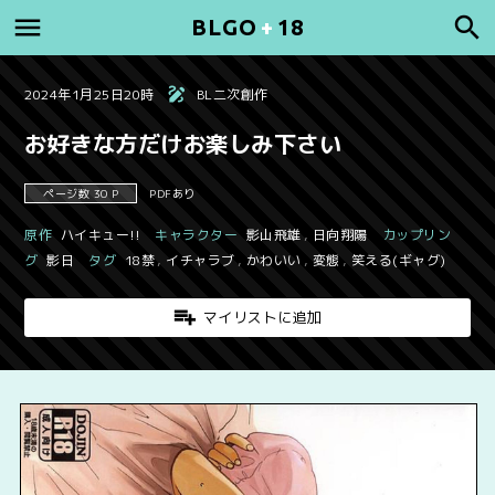
BLGO
+
18
2024年1月25日20時
BL二次創作
お好きな方だけお楽しみ下さい
ページ数 30 P
PDFあり
原作
ハイキュー!!
キャラクター
影山飛雄
,
日向翔陽
カップリン
グ
影日
タグ
18禁
,
イチャラブ
,
かわいい
,
変態
,
笑える(ギャグ)
マイリストに追加