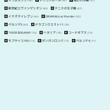
スラムダンク
ドラゴンボール
鬼灯の冷徹
(98)
(96)
(92)
新世紀エヴァンゲリオン
テニスの王子様
(89)
(87)
イナズマイレブン
DRAMAtical Murder
(84)
(82)
ペルソナ5
ドラゴンクエスト11
(80)
(78)
TIGER＆BUNNY
ヘタリア
コードギアス
(78)
(78)
(74)
モブサイコ100
ダンガンロンパ
ペルソナ4
(74)
(73)
(71)