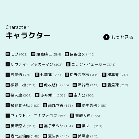
Character
キャラクター
もっと見る
モブ
爆豪勝己
緑谷出久
(903)
(584)
(445)
リヴァイ・アッカーマン
エレン・イェーガー
(402)
(371)
五条悟
七瀬遙
松野カラ松
橘真琴
(350)
(311)
(308)
(307)
松野一松
虎杖悠仁
降谷零
轟焦凍
(253)
(245)
(232)
(210)
松岡凛
赤井秀一
主人公
(204)
(202)
(200)
松野おそ松
藤丸立香
勝生勇利
(180)
(163)
(158)
ヴィクトル・ニキフォロフ
青峰大輝
(155)
(155)
黄瀬涼太
黒子テツヤ
潔世一
(153)
(151)
(151)
竈門炭治郎
夏油傑
伏黒恵
(148)
(146)
(145)