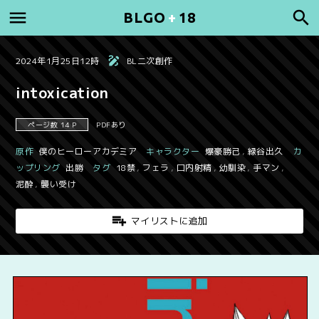
BLGO
+
18
2024年1月25日12時
BL二次創作
intoxication
ページ数 14 P
PDFあり
原作
僕のヒーローアカデミア
キャラクター
爆豪勝己
,
緑谷出久
カ
ップリング
出勝
タグ
18禁
,
フェラ
,
口内射精
,
幼馴染
,
手マン
,
泥酔
,
襲い受け
マイリストに追加