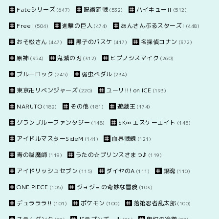
Fateシリーズ
呪術廻戦
ハイキュー!!
(647)
(532)
(512)
Free!
進撃の巨人
あんさんぶるスターズ!
(504)
(474)
(448)
おそ松さん
黒子のバスケ
名探偵コナン
(447)
(417)
(372)
原神
鬼滅の刃
ヒプノシスマイク
(354)
(312)
(260)
ブルーロック
弱虫ペダル
(245)
(234)
東京卍リベンジャーズ
ユーリ!!! on ICE
(220)
(193)
NARUTO
その他
遊戯王
(182)
(181)
(174)
グランブルーファンタジー
SK∞ エスケーエイト
(148)
(145)
アイドルマスターSideM
血界戦線
(141)
(121)
青の祓魔師
うたの☆プリンスさまっ♪
(119)
(119)
アイドリッシュセブン
ダイヤのA
銀魂
(115)
(111)
(110)
ONE PIECE
ジョジョの奇妙な冒険
(105)
(103)
デュラララ!!
ポケモン
落第忍者乱太郎
(101)
(100)
(100)