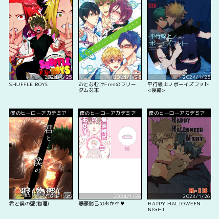
2024/1/25
2024/1/25
2024/1/25
SHUFFLE BOYS
おとなむけFreeのフリー
平行線上ノボーイズフット
ダムな本
<後編>
僕のヒーローアカデミア
僕のヒーローアカデミア
僕のヒーローアカデミア
2024/1/25
2024/1/26
2024/1/26
君と僕の壁(物理)
爆豪勝己のおかず♥
HAPPY HALLOWEEN
NIGHT