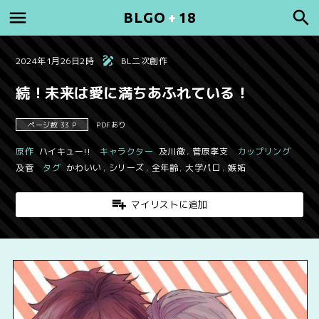
BLGO
+
18
2024年1月26日2時
BL二次創作
続！未来は愛に満ちあふれている！
ページ数 33 P
PDFあり
原作
ハイキュー!!
キャラクター
及川徹
,
菅原孝支
カップリング
及菅
タグ
かわいい
,
シリーズ
,
全年齢
,
大学パロ
,
嫉妬
マイリストに追加