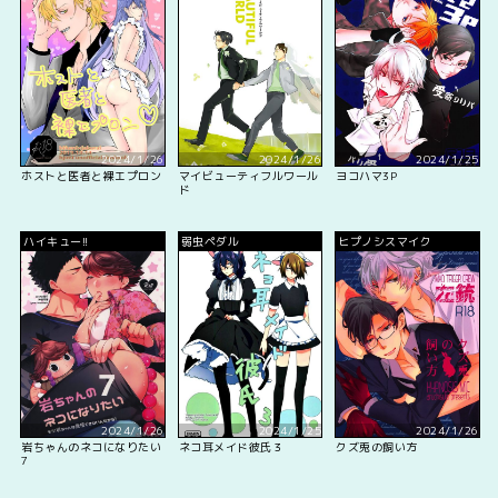
2024/1/26
2024/1/26
2024/1/25
ホストと医者と裸エプロン
マイビューティフルワール
ヨコハマ3P
ド
ハイキュー!!
弱虫ペダル
ヒプノシスマイク
2024/1/26
2024/1/25
2024/1/26
岩ちゃんのネコになりたい
ネコ耳メイド彼氏３
クズ兎の飼い方
7