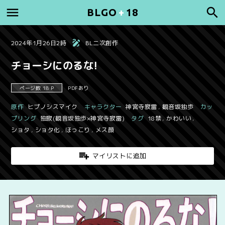
BLGO
+
18
2024年1月26日2時
BL二次創作
チョーシにのるな!
ページ数 18 P
PDFあり
原作
ヒプノシスマイク
キャラクター
神宮寺寂雷
,
観音坂独歩
カッ
プリング
独寂(観音坂独歩×神宮寺寂雷)
タグ
18禁
,
かわいい
,
ショタ
,
ショタ化
,
ほっこり
,
メス顔
マイリストに追加