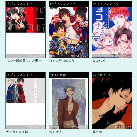
ヒプノシスマイク
ヒプノシスマイク
ヒプノシスマイク
2024/1/25
2024/1/25
2024/1/26
TDD一郎総受け、左馬一
ひとつやねのした
ヨコハメ
ヒプノシスマイク
七つの大罪
ハイキュー!!
2024/1/26
2024/1/25
2024/1/26
犬も食わねぇ話
泣く大人
黒と赤