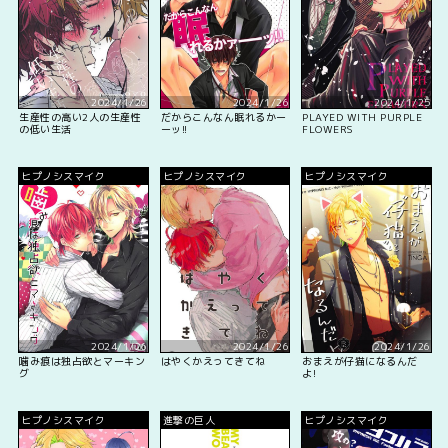
2024/1/26
2024/1/26
2024/1/25
生産性の高い2人の生産性
だからこんなん眠れるかー
PLAYED WITH PURPLE
の低い生活
ーッ!!
FLOWERS
ヒプノシスマイク
ヒプノシスマイク
ヒプノシスマイク
2024/1/26
2024/1/26
2024/1/26
噛み痕は独占欲とマーキン
はやくかえってきてね
おまえが仔猫になるんだ
グ
よ!
ヒプノシスマイク
進撃の巨人
ヒプノシスマイク