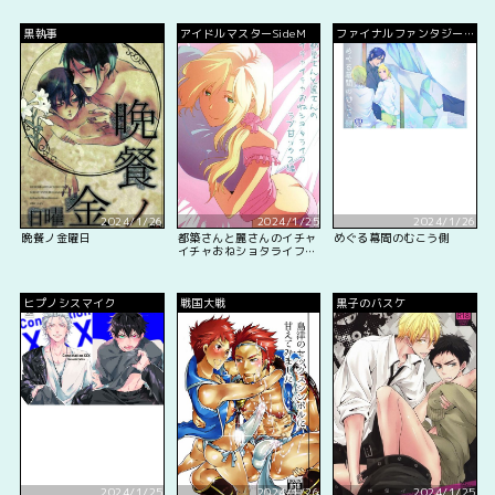
黒執事
アイドルマスターSideM
ファイナルファンタジー
15
2024/1/26
2024/1/25
2024/1/26
晩餐ノ金曜日
都築さんと麗さんのイチャ
めぐる幕間のむこう側
イチャおねショタライフラ
ブ甘ックス編
ヒプノシスマイク
戦国大戦
黒子のバスケ
2024/1/25
2024/1/26
2024/1/25