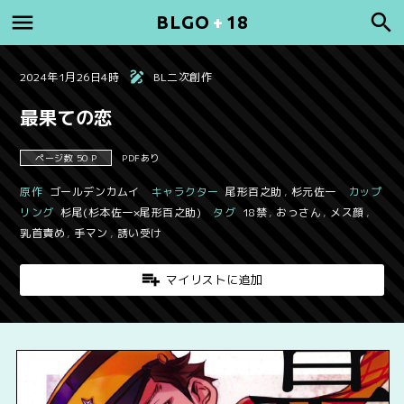
BLGO
+
18
2024年1月26日4時
BL二次創作
最果ての恋
ページ数 50 P
PDFあり
原作
ゴールデンカムイ
キャラクター
尾形百之助
,
杉元佐一
カップ
リング
杉尾(杉本佐一×尾形百之助)
タグ
18禁
,
おっさん
,
メス顔
,
乳首責め
,
手マン
,
誘い受け
マイリストに追加