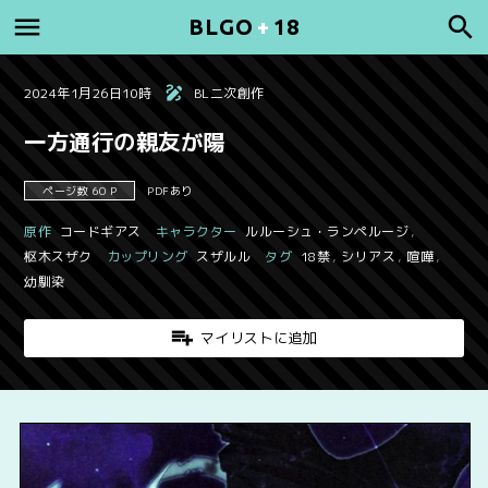
BLGO
+
18
2024年1月26日10時
BL二次創作
一方通行の親友が陽
ページ数 60 P
PDFあり
原作
コードギアス
キャラクター
ルルーシュ・ランペルージ
,
枢木スザク
カップリング
スザルル
タグ
18禁
,
シリアス
,
喧嘩
,
幼馴染
マイリストに追加