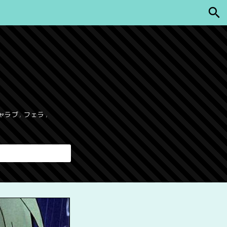
ャラブ
,
フェラ
,