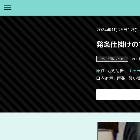
2024年1月26日12時
発条仕掛けの
ページ数 26 P
PDF
原作
刀剣乱舞
キャ
口内射精
,
睡姦
,
襲い