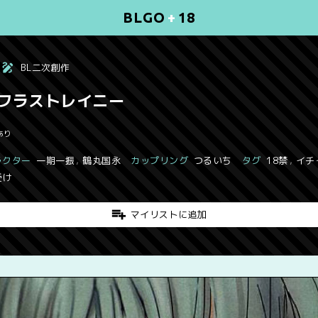
BLGO
+
18
BL二次創作
フラストレイニー
あり
ラクター
一期一振
,
鶴丸国永
カップリング
つるいち
タグ
18禁
,
イチ
受け
マイリストに追加