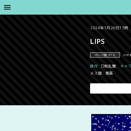
2024年1月26日13時
LIPS
ページ数 37 P
PDF
原作
刀剣乱舞
キャ
メス顔
,
青姦