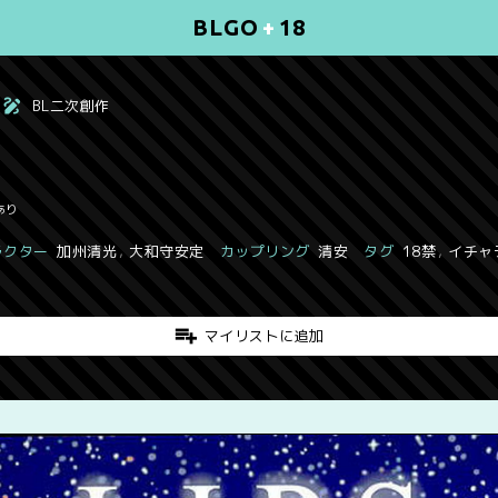
BLGO
+
18
BL二次創作
あり
ラクター
加州清光
,
大和守安定
カップリング
清安
タグ
18禁
,
イチャ
マイリストに追加