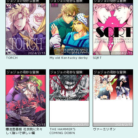
ジョジョの奇妙な冒険
ジョジョの奇妙な冒険
ジョジョの奇妙な冒険
2024/2/13
2024/2/13
2024/2/13
TORCH
My old Kentucky derby
SQRT
ジョジョの奇妙な冒険
ジョジョの奇妙な冒険
ジョジョの奇妙な冒険
2024/2/13
2024/2/13
2024/2/13
爆走思春期 花京院に女々
THE HAMMER’S
ヴァーミリオン
しく喘いで欲しい編
COMING DOWN