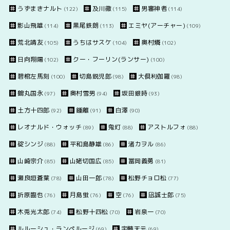
うずまきナルト
及川徹
男審神者
(122)
(115)
(114)
影山飛雄
黒尾鉄朗
エミヤ(アーチャー)
(114)
(113)
(109)
荒北靖友
うちはサスケ
奥村燐
(105)
(104)
(102)
日向翔陽
クー・フーリン(ランサー)
(102)
(100)
碧棺左馬刻
切島鋭児郎
大倶利伽羅
(100)
(98)
(98)
鶴丸国永
奥村雪男
坂田銀時
(97)
(94)
(93)
土方十四郎
鍾離
白澤
(92)
(91)
(90)
レオナルド・ウォッチ
鬼灯
アストルフォ
(89)
(88)
(88)
碇シンジ
平和島静雄
渚カヲル
(88)
(86)
(86)
山崎宗介
山姥切国広
冨岡義勇
(85)
(85)
(81)
瀬良垣蒼葉
山田一郎
松野チョロ松
(78)
(78)
(77)
折原臨也
月島蛍
空
凪誠士郎
(76)
(76)
(76)
(75)
木兎光太郎
松野十四松
岩泉一
(74)
(70)
(70)
ルルーシュ・ランペルージ
宇髄天元
(69)
(69)