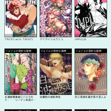
2024/3/21
2024/2/13
2024/2/13
TRICKS with TREATS
アイサイショクシュ
IMPULSE
ジョジョの奇妙な冒険
ジョジョの奇妙な冒険
ジョジョの奇妙な冒険
2024/2/13
2024/2/13
2024/2/13
水道修理業者にハメられ
白濁色の波紋疾走
共に深淵を覗き見ろ恋人よ
て・・・リーマン本気汁
危ないクスリで連続絶頂!