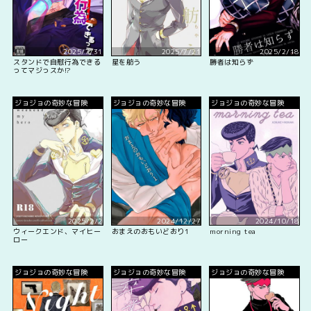
2025/7/31
2025/7/21
2025/2/18
スタンドで自慰行為できる
星を舫う
勝者は知らず
ってマジっスか!?
ジョジョの奇妙な冒険
ジョジョの奇妙な冒険
ジョジョの奇妙な冒険
2025/2/2
2024/12/27
2024/10/18
ウィークエンド、マイヒー
おまえのおもいどおり1
morning tea
ロー
ジョジョの奇妙な冒険
ジョジョの奇妙な冒険
ジョジョの奇妙な冒険