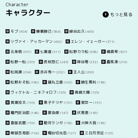
Character
キャラクター
もっと見る
モブ
爆豪勝己
緑谷出久
(904)
(584)
(445)
リヴァイ・アッカーマン
エレン・イェーガー
(402)
(371)
五条悟
七瀬遙
松野カラ松
橘真琴
(351)
(311)
(308)
(307)
松野一松
虎杖悠仁
降谷零
轟焦凍
(253)
(245)
(232)
(210)
松岡凛
赤井秀一
主人公
(204)
(202)
(200)
松野おそ松
藤丸立香
勝生勇利
(180)
(163)
(158)
ヴィクトル・ニキフォロフ
青峰大輝
(155)
(155)
黄瀬涼太
黒子テツヤ
潔世一
(153)
(151)
(151)
竈門炭治郎
夏油傑
伏黒恵
(148)
(147)
(145)
喜屋武暦
馳河ランガ
火神大我
(139)
(138)
(138)
煉獄杏寿郎
燭台切光忠
三日月宗近
(134)
(127)
(125)