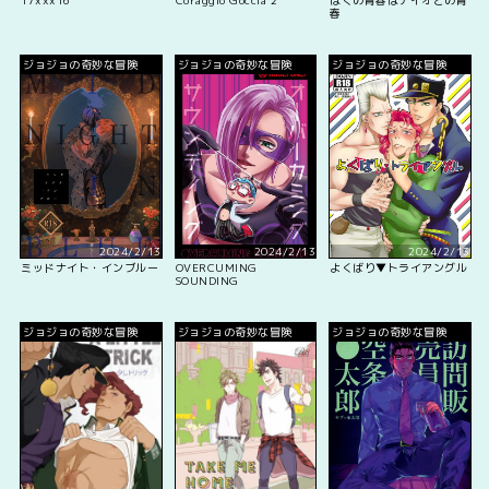
17xxx16
Coraggio Goccia 2
ぼくの青春はデイオとの青
春
ジョジョの奇妙な冒険
ジョジョの奇妙な冒険
ジョジョの奇妙な冒険
2024/2/13
2024/2/13
2024/2/13
ミッドナイト・インブルー
OVERCUMING
よくばり▼トライアングル
SOUNDING
ジョジョの奇妙な冒険
ジョジョの奇妙な冒険
ジョジョの奇妙な冒険