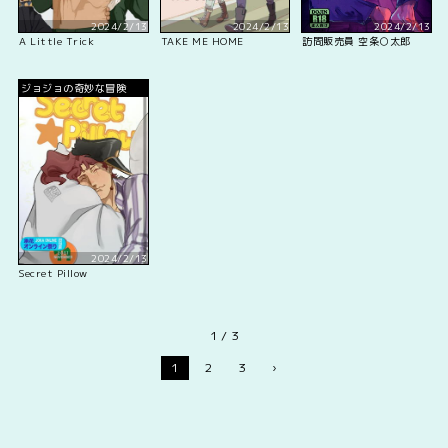
2024/2/13
2024/2/13
2024/2/13
A Little Trick
TAKE ME HOME
訪問販売員 空条○太郎
ジョジョの奇妙な冒険
2024/2/13
Secret Pillow
1 / 3
1
2
3
›