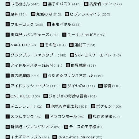
おそ松さん
黒子のバスケ
名探偵コナン
(447)
(417)
(372)
原神
鬼滅の刃
ヒプノシスマイク
(354)
(312)
(260)
ブルーロック
弱虫ペダル
(246)
(234)
東京卍リベンジャーズ
ユーリ!!! on ICE
(220)
(193)
NARUTO
その他
遊戯王
(182)
(181)
(174)
グランブルーファンタジー
SK∞ エスケーエイト
(148)
(145)
アイドルマスターSideM
血界戦線
(141)
(121)
青の祓魔師
うたの☆プリンスさまっ♪
(119)
(119)
アイドリッシュセブン
ダイヤのA
銀魂
(115)
(111)
(110)
ONE PIECE
ジョジョの奇妙な冒険
(105)
(103)
デュラララ!!
落第忍者乱太郎
ポケモン
(102)
(101)
(100)
スラムダンク
ドラゴンボール
鬼灯の冷徹
(98)
(96)
(92)
新世紀エヴァンゲリオン
テニスの王子様
(89)
(87)
イナズマイレブン
DRAMAtical Murder
(84)
(82)