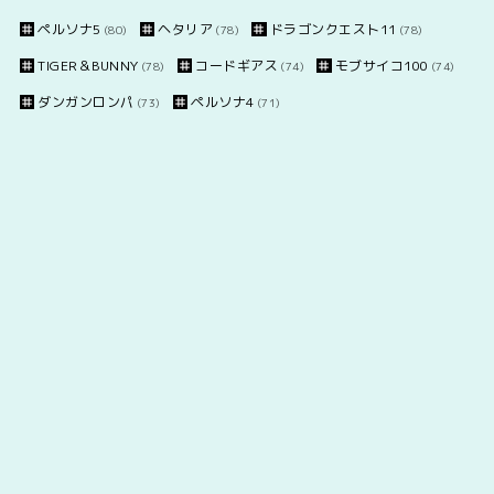
ペルソナ5
ヘタリア
ドラゴンクエスト11
(80)
(78)
(78)
TIGER＆BUNNY
コードギアス
モブサイコ100
(78)
(74)
(74)
ダンガンロンパ
ペルソナ4
(73)
(71)