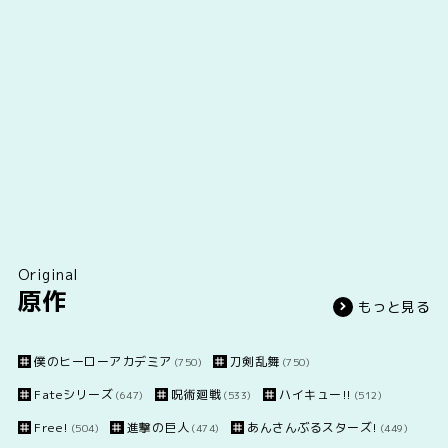
Original
原作
もっと見る
僕のヒーローアカデミア
刀剣乱舞
(750)
(750)
Fateシリーズ
呪術廻戦
ハイキュー!!
(647)
(533)
(512)
Free!
進撃の巨人
あんさんぶるスターズ!
(504)
(474)
(449)