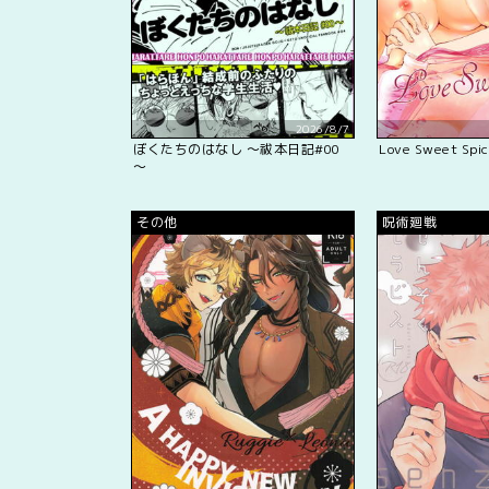
2026/8/7
ぼくたちのはなし ～祓本日記#00
Love Sweet Spi
～
その他
呪術廻戦