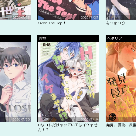
2026/7/23
2026/7/23
Over The Top！
なつまつり
原神
ヘタリア
2026/7/20
2026/7/19
Hなコトだけヤッていてはイケませ
発見、侵攻、反復
ん！？