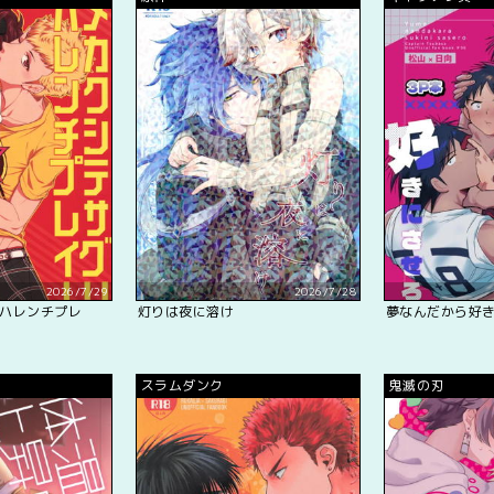
2026/7/29
2026/7/28
ハレンチプレ
灯りは夜に溶け
夢なんだから好
スラムダンク
鬼滅の刃