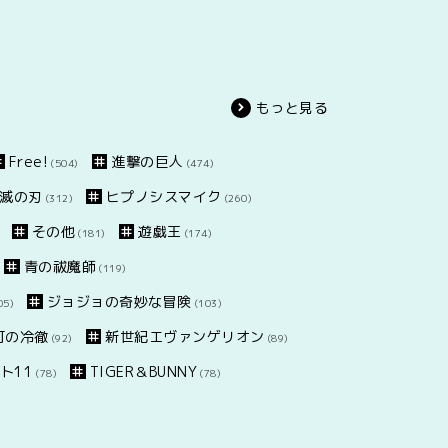
もっと見る
Free!
進撃の巨人
(504)
(474)
滅の刃
ヒプノシスマイク
(312)
(260)
その他
遊戯王
(181)
(174)
青の祓魔師
(119)
ジョジョの奇妙な冒険
05)
(103)
灯の冷徹
新世紀エヴァンゲリオン
(92)
(89)
ト11
TIGER＆BUNNY
(78)
(78)