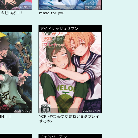
2026/8/2
2026/8/2
君のせいだ！！
made for you
アイドリッシュセブン
2026/7/29
2026/7/29
IN！！
YOP -やまみつがおねショタプレイ
する本-
チェンソーマン