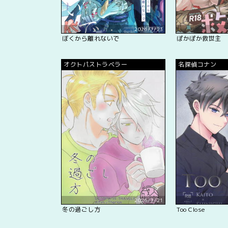
2026/7/23
ぼくから離れないで
ぽかぽか救世主
オクトパストラベラー
名探偵コナン
2026/7/21
冬の過ごし方
Too Close