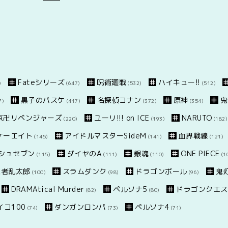
Fateシリーズ
呪術廻戦
ハイキュー!!
)
(647)
(532)
(512)
黒子のバスケ
名探偵コナン
原神
鬼
7)
(417)
(372)
(354)
京卍リベンジャーズ
ユーリ!!! on ICE
NARUTO
(220)
(193)
(182)
スケーエイト
アイドルマスターSideM
血界戦線
(145)
(141)
(121)
シュセブン
ダイヤのA
銀魂
ONE PIECE
(115)
(111)
(110)
(1
忍者乱太郎
スラムダンク
ドラゴンボール
鬼
(100)
(98)
(96)
DRAMAtical Murder
ペルソナ5
ドラゴンクエス
(82)
(80)
コ100
ダンガンロンパ
ペルソナ4
(74)
(73)
(71)