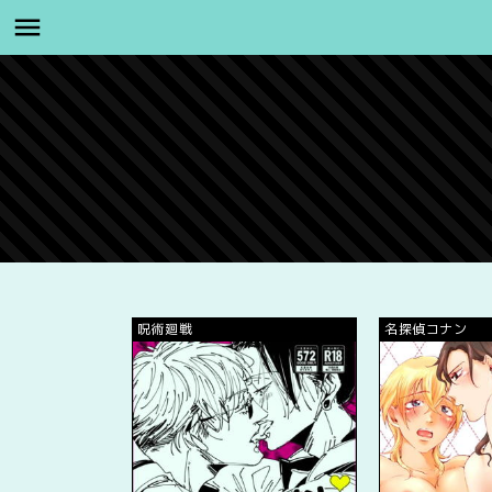
呪術廻戦
名探偵コナン