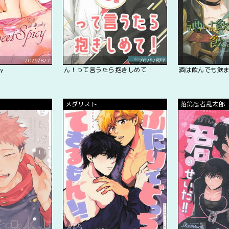
2026/8/7
2026/8/7
cy
ん！って言うたら抱きしめて！
酒は飲んでも飲
メダリスト
落第忍者乱太郎