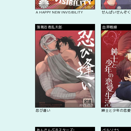
2026/8/5
A HAPPY NEW INVISIBILITY
せんぱいせんぞく
落第忍者乱太郎
血界戦線
2026/8/1
忍び逢い
紳士と少年の恋愛
あんさんぶるスターズ!
ペルソナ5