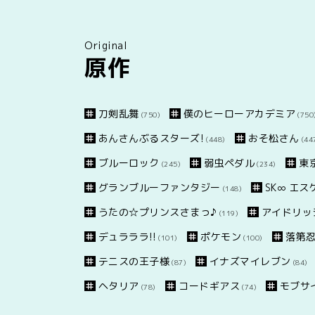
Original
原作
刀剣乱舞
僕のヒーローアカデミア
(750)
(750
あんさんぶるスターズ!
おそ松さん
(448)
(44
ブルーロック
弱虫ペダル
東
(245)
(234)
グランブルーファンタジー
SK∞ エ
(148)
うたの☆プリンスさまっ♪
アイドリッ
(119)
デュラララ!!
ポケモン
落第
(101)
(100)
テニスの王子様
イナズマイレブン
(87)
(84)
ヘタリア
コードギアス
モブサイ
(78)
(74)