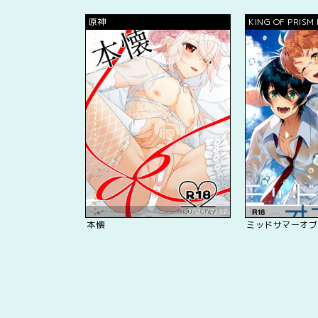
原神
KING OF PRISM
PrettyRhythm
2026/7/17
本懐
ミッドサマーオブ