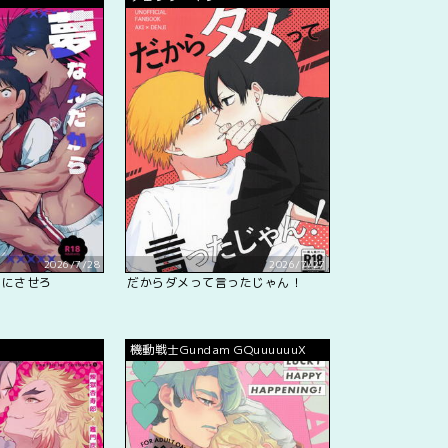
2026/7/28
2026/7/27
きにさせろ
だからダメって言ったじゃん！
機動戦士Gundam GQuuuuuuX