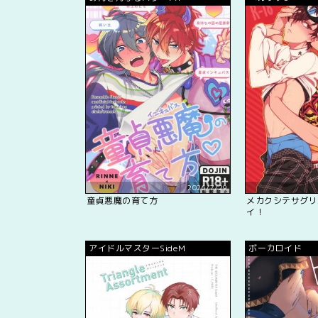
2026/7/29
童貞悪魔の育て方
メカクシテサグリ
イ！
アイドルマスターSideM
ボーカロイド