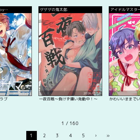
 by
ゲゲゲの鬼太郎
アイドルマスターS
2026/7/16
2026/7/16
ラブ
一夜百戦～負けず嫌い発動中！～
かわいいままで
1 / 160
1
2
3
4
5
›
»