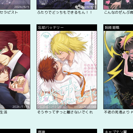
2026/8/5
2026/8/3
セラピスト
ふたりでどっちもできるもん！！
こんなのぜんぶ
忘却バッテリー
呪術廻戦
2026/7/31
2026/7/30
生活
そうやってずっと離さないでくれ
不老の死者より P
原神
キャプテン翼