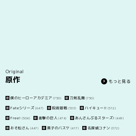
Original
原作
もっと見る
僕のヒーローアカデミア
刀剣乱舞
(750)
(750)
Fateシリーズ
呪術廻戦
ハイキュー!!
(647)
(533)
(512)
Free!
進撃の巨人
あんさんぶるスターズ!
(504)
(474)
(449)
おそ松さん
黒子のバスケ
名探偵コナン
(447)
(417)
(372)