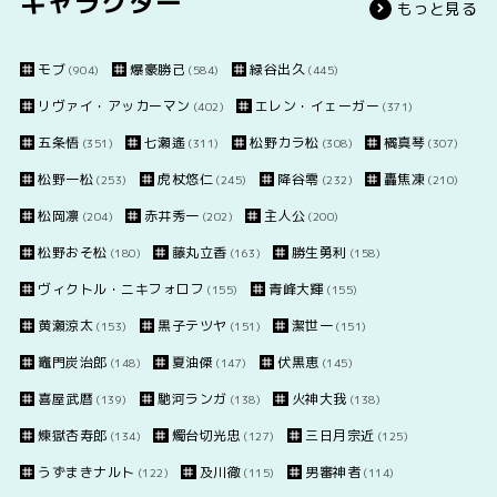
キャラクター
もっと見る
モブ
爆豪勝己
緑谷出久
(904)
(584)
(445)
リヴァイ・アッカーマン
エレン・イェーガー
(402)
(371)
五条悟
七瀬遙
松野カラ松
橘真琴
(351)
(311)
(308)
(307)
松野一松
虎杖悠仁
降谷零
轟焦凍
(253)
(245)
(232)
(210)
松岡凛
赤井秀一
主人公
(204)
(202)
(200)
松野おそ松
藤丸立香
勝生勇利
(180)
(163)
(158)
ヴィクトル・ニキフォロフ
青峰大輝
(155)
(155)
黄瀬涼太
黒子テツヤ
潔世一
(153)
(151)
(151)
竈門炭治郎
夏油傑
伏黒恵
(148)
(147)
(145)
喜屋武暦
馳河ランガ
火神大我
(139)
(138)
(138)
煉獄杏寿郎
燭台切光忠
三日月宗近
(134)
(127)
(125)
うずまきナルト
及川徹
男審神者
(122)
(115)
(114)