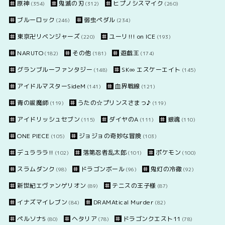
原神
鬼滅の刃
ヒプノシスマイク
(354)
(312)
(260)
ブルーロック
弱虫ペダル
(246)
(234)
東京卍リベンジャーズ
ユーリ!!! on ICE
(220)
(193)
NARUTO
その他
遊戯王
(182)
(181)
(174)
グランブルーファンタジー
SK∞ エスケーエイト
(148)
(145)
アイドルマスターSideM
血界戦線
(141)
(121)
青の祓魔師
うたの☆プリンスさまっ♪
(119)
(119)
アイドリッシュセブン
ダイヤのA
銀魂
(115)
(111)
(110)
ONE PIECE
ジョジョの奇妙な冒険
(105)
(103)
デュラララ!!
落第忍者乱太郎
ポケモン
(102)
(101)
(100)
スラムダンク
ドラゴンボール
鬼灯の冷徹
(98)
(96)
(92)
新世紀エヴァンゲリオン
テニスの王子様
(89)
(87)
イナズマイレブン
DRAMAtical Murder
(84)
(82)
ペルソナ5
ヘタリア
ドラゴンクエスト11
(80)
(78)
(78)