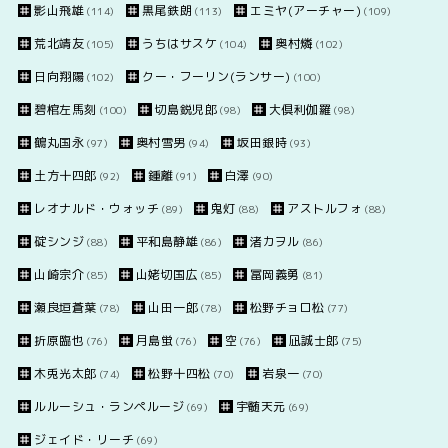
影山飛雄
黒尾鉄朗
エミヤ(アーチャー)
(114)
(113)
(109)
荒北靖友
うちはサスケ
奥村燐
(105)
(104)
(102)
日向翔陽
クー・フーリン(ランサー)
(102)
(100)
碧棺左馬刻
切島鋭児郎
大倶利伽羅
(100)
(98)
(98)
鶴丸国永
奥村雪男
坂田銀時
(97)
(94)
(93)
土方十四郎
鍾離
白澤
(92)
(91)
(90)
レオナルド・ウォッチ
鬼灯
アストルフォ
(89)
(88)
(88)
碇シンジ
平和島静雄
渚カヲル
(88)
(86)
(86)
山崎宗介
山姥切国広
冨岡義勇
(85)
(85)
(81)
瀬良垣蒼葉
山田一郎
松野チョロ松
(78)
(78)
(77)
折原臨也
月島蛍
空
凪誠士郎
(76)
(76)
(76)
(75)
木兎光太郎
松野十四松
岩泉一
(74)
(70)
(70)
ルルーシュ・ランペルージ
宇髄天元
(69)
(69)
ジェイド・リーチ
(69)