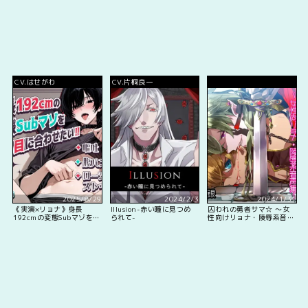
CV.はせがわ
CV.片桐良一
2025/8/29
2024/2/3
2024/1/31
《実演×リョナ》身長
Illusion-赤い瞳に見つめ
囚われの勇者サマ☆ ～女
192cmの変態Subマゾを
られて-
性向けリョナ・陵辱系音声
酷い目に合わせたい‼️【嘔
集～
吐・腹パン・ローションス
トッキング・ウォーターボ
ーディング】