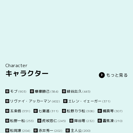
Character
キャラクター
もっと見る
モブ
爆豪勝己
緑谷出久
(903)
(584)
(445)
リヴァイ・アッカーマン
エレン・イェーガー
(402)
(371)
五条悟
七瀬遙
松野カラ松
橘真琴
(351)
(311)
(308)
(307)
松野一松
虎杖悠仁
降谷零
轟焦凍
(253)
(245)
(232)
(210)
松岡凛
赤井秀一
主人公
(204)
(202)
(200)