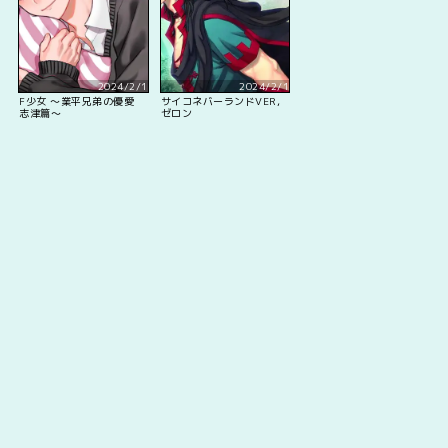
2024/2/1
2024/2/1
F少女 ～業平兄弟の優愛
サイコネバーランドVER,
志津篇～
ゼロン