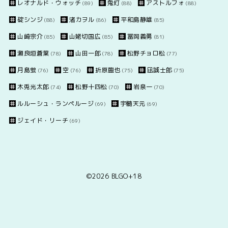
レオナルド・ウォッチ
鬼灯
アストルフォ
(89)
(88)
(88)
碇シンジ
渚カヲル
平和島静雄
(88)
(86)
(85)
山崎宗介
山姥切国広
冨岡義勇
(85)
(85)
(81)
瀬良垣蒼葉
山田一郎
松野チョロ松
(78)
(78)
(77)
月島蛍
空
折原臨也
凪誠士郎
(76)
(76)
(75)
(75)
木兎光太郎
松野十四松
岩泉一
(74)
(70)
(70)
ルルーシュ・ランペルージ
宇髄天元
(69)
(69)
ジェイド・リーチ
(69)
©2026
BLGO+18