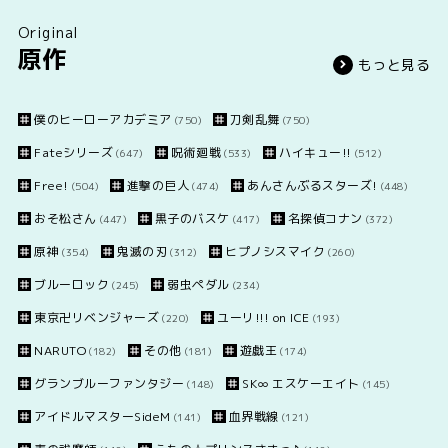
Original
原作
もっと見る
僕のヒーローアカデミア
刀剣乱舞
(750)
(750)
Fateシリーズ
呪術廻戦
ハイキュー!!
(647)
(533)
(512)
Free!
進撃の巨人
あんさんぶるスターズ!
(504)
(474)
(448)
おそ松さん
黒子のバスケ
名探偵コナン
(447)
(417)
(372)
原神
鬼滅の刃
ヒプノシスマイク
(354)
(312)
(260)
ブルーロック
弱虫ペダル
(245)
(234)
東京卍リベンジャーズ
ユーリ!!! on ICE
(220)
(193)
NARUTO
その他
遊戯王
(182)
(181)
(174)
グランブルーファンタジー
SK∞ エスケーエイト
(148)
(145)
アイドルマスターSideM
血界戦線
(141)
(121)