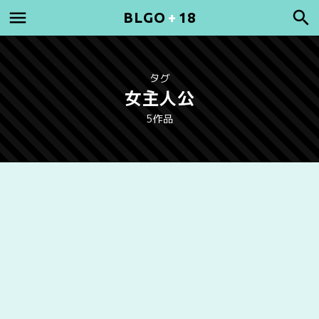
BLGO
+
18
タグ
女主人公
5作品