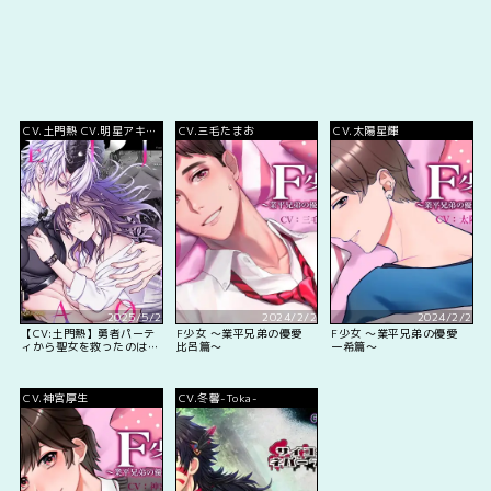
CV.土門熱 CV.明星アキト
CV.三毛たまお
CV.太陽星輝
CV.蒼乃むすび CV.釜倉爆
風
2025/5/2
2024/2/2
2024/2/2
【CV:土門熱】勇者パーテ
F少女 ～業平兄弟の優愛
F少女 ～業平兄弟の優愛
ィから聖女を救ったのは魔
比呂篇～
一希篇～
王様でした【ボイコミ付き
特装版】
CV.神宮厚生
CV.冬馨-Toka-