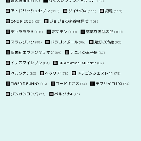
青の祓魔師
うたの☆プリンスさまっ♪
(119)
(119)
アイドリッシュセブン
ダイヤのA
銀魂
(115)
(111)
(110)
ONE PIECE
ジョジョの奇妙な冒険
(105)
(103)
デュラララ!!
ポケモン
落第忍者乱太郎
(101)
(100)
(100)
スラムダンク
ドラゴンボール
鬼灯の冷徹
(98)
(96)
(92)
新世紀エヴァンゲリオン
テニスの王子様
(89)
(87)
イナズマイレブン
DRAMAtical Murder
(84)
(82)
ペルソナ5
ヘタリア
ドラゴンクエスト11
(80)
(78)
(78)
TIGER＆BUNNY
コードギアス
モブサイコ100
(78)
(74)
(74)
ダンガンロンパ
ペルソナ4
(73)
(71)