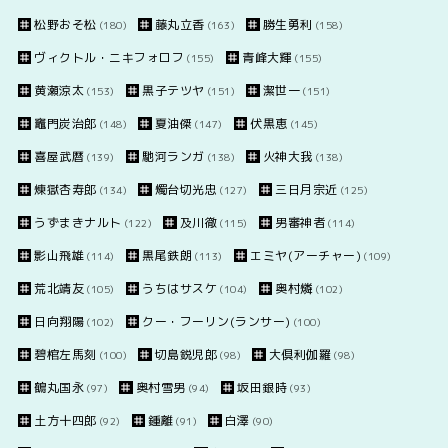
松野おそ松
藤丸立香
勝生勇利
(180)
(163)
(158)
ヴィクトル・ニキフォロフ
青峰大輝
(155)
(155)
黄瀬涼太
黒子テツヤ
潔世一
(153)
(151)
(151)
竈門炭治郎
夏油傑
伏黒恵
(148)
(147)
(145)
喜屋武暦
馳河ランガ
火神大我
(139)
(138)
(138)
煉獄杏寿郎
燭台切光忠
三日月宗近
(134)
(127)
(125)
うずまきナルト
及川徹
男審神者
(122)
(115)
(114)
影山飛雄
黒尾鉄朗
エミヤ(アーチャー)
(114)
(113)
(109)
荒北靖友
うちはサスケ
奥村燐
(105)
(104)
(102)
日向翔陽
クー・フーリン(ランサー)
(102)
(100)
碧棺左馬刻
切島鋭児郎
大倶利伽羅
(100)
(98)
(98)
鶴丸国永
奥村雪男
坂田銀時
(97)
(94)
(93)
土方十四郎
鍾離
白澤
(92)
(91)
(90)