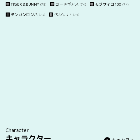
TIGER＆BUNNY
コードギアス
モブサイコ100
(78)
(74)
(74)
ダンガンロンパ
ペルソナ4
(73)
(71)
Character
キャラクター