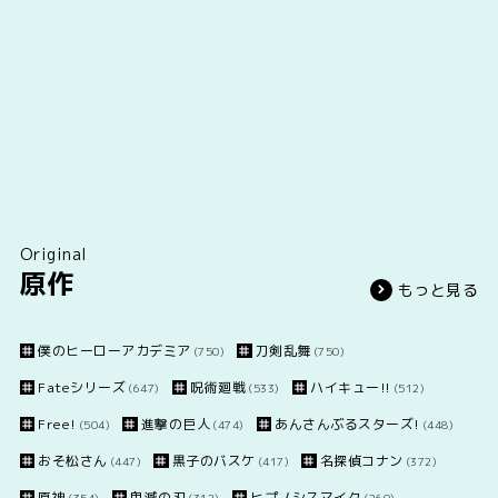
Original
原作
もっと見る
僕のヒーローアカデミア
刀剣乱舞
(750)
(750)
Fateシリーズ
呪術廻戦
ハイキュー!!
(647)
(533)
(512)
Free!
進撃の巨人
あんさんぶるスターズ!
(504)
(474)
(448)
おそ松さん
黒子のバスケ
名探偵コナン
(447)
(417)
(372)
原神
鬼滅の刃
ヒプノシスマイク