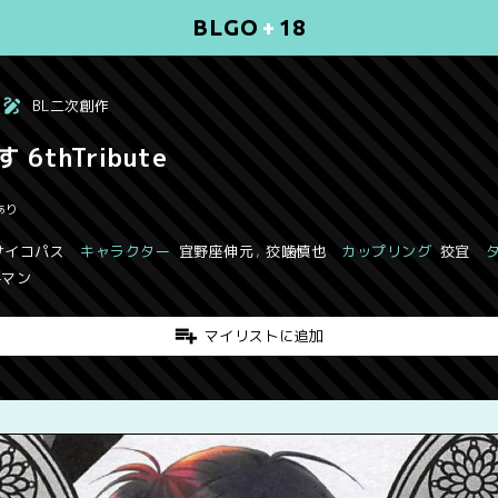
BLGO
+
18
BL二次創作
6thTribute
あり
S サイコパス
キャラクター
宜野座伸元
,
狡噛慎也
カップリング
狡宜
手マン
マイリストに追加