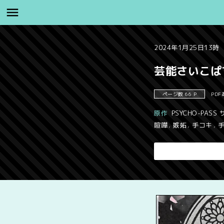
2024年1月25日13時
芸能さいこぱす 
ページ数 66 P
PDF
原作
PSYCHO-PAS
喧嘩
,
嫉妬
,
手コキ
,